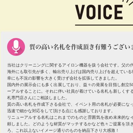
質の高い名札を作成頂き有難うござい
当社はクリーニングに関するアイロン機器を扱う会社です。父の
海外にも取引先が多く、輸出売り上げは国内売り上げを超えている
幸にも不況の影響を大きく受けず会社を拡張してきました。
国内外の展示会にも多く出展しており、益々の発展を目指し創立5
ーアルすることに。それに伴い社員が着けている名札も新しくす
札専門店さんにご相談しました。
質の高い名札を作成下さる会社で、イベント用の名札が必要にな
迅速で細かな対応をして頂ける点にも感謝しております。
リニューアルする名札はこれまでのものと雰囲気を改め未来的な
頼しました。どのような材質がマッチするかなど色々ご提案を頂
ろ、これ以上ないイメージ通りのものを納品下さり大感激！