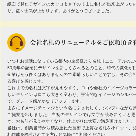
紙面で見たデザインのカッコよさそのままに名札が出来上がった
り、益々士気が上がります。ありがとうございました。
会社名札のリニューアルをご依頼頂き
いつもお世話になっている都内の企業様より名札リニューアルのご
50周年の記念にデザインを新しくされるとのこと。時代の変化が目
企業はそう多くはありませんので素晴らしいことですし、その会
る喜びを感じます。
これまでの名札は文字が見えやすく、ロゴや会社のイメージカラ
しいデザインはロゴも大きく変わり、宇宙的なイメージのシルバ
で、グレード感がかなりアップします。
まさにイメージチェンジという名にふさわしく、シンプルながら
ご提案を出しました。当初のデザインでは文字が読みにくいと思
き、お名前が見えやすくなり、仕上がりに大変ご満足頂けました。
当社は、創業当時から積み重ねた技術で上質な名札を小ロット、
札作成を検討されてる方はお気軽にご相談ください。