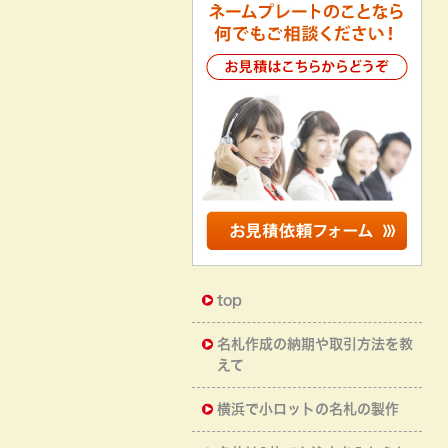
top
名札作成の納期や取引方法を教
えて
横浜で小ロットの名札の製作