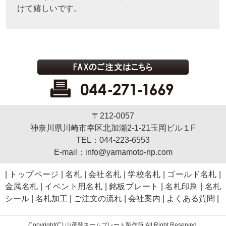
けて嬉しいです。
〒212-0057
神奈川県川崎市幸区北加瀬2-1-21玉岡ビル１F
TEL：044-223-6553
E-mail：info@yamamoto-np.com
|
トップページ
|
名札
|
会社名札
|
学校名札
|
ゴールド名札
|
金属名札
|
イベント用名札
|
銘板プレート
|
名札印刷
|
名札
シール
|
名札加工
|
ご注文の流れ
|
会社案内
|
よくある質問
|
Copyright(C) 山茂登ネームプレート製作所 All Right Reserved.