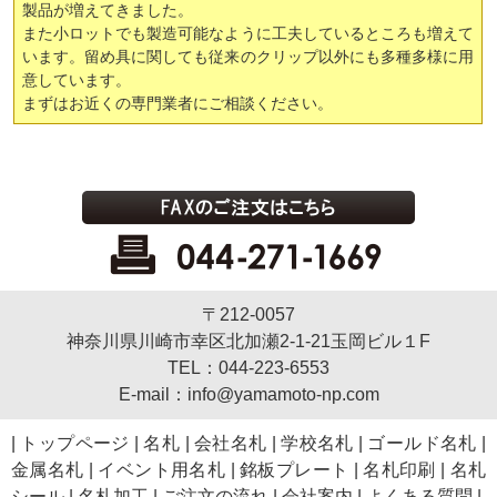
製品が増えてきました。
また小ロットでも製造可能なように工夫しているところも増えて
います。留め具に関しても従来のクリップ以外にも多種多様に用
意しています。
まずはお近くの専門業者にご相談ください。
〒212-0057
神奈川県川崎市幸区北加瀬2-1-21玉岡ビル１F
TEL：044-223-6553
E-mail：info@yamamoto-np.com
|
トップページ
|
名札
|
会社名札
|
学校名札
|
ゴールド名札
|
金属名札
|
イベント用名札
|
銘板プレート
|
名札印刷
|
名札
シール
|
名札加工
|
ご注文の流れ
|
会社案内
|
よくある質問
|